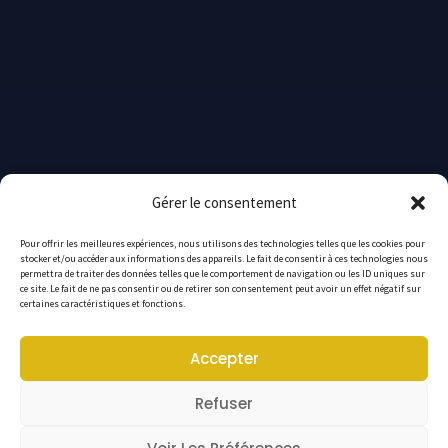
Gérer le consentement
Pour offrir les meilleures expériences, nous utilisons des technologies telles que les cookies pour
stocker et/ou accéder aux informations des appareils. Le fait de consentir à ces technologies nous
permettra de traiter des données telles que le comportement de navigation ou les ID uniques sur
ce site. Le fait de ne pas consentir ou de retirer son consentement peut avoir un effet négatif sur
certaines caractéristiques et fonctions.
Accepter
Publications
Refuser