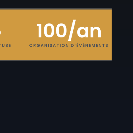
5
100
/an
TUBE
ORGANISATION D’ÉVÈNEMENTS