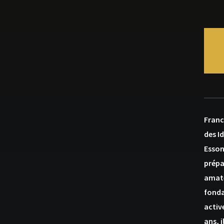
Franc
des I
Esson
prépa
amate
fonda
activ
ans, 