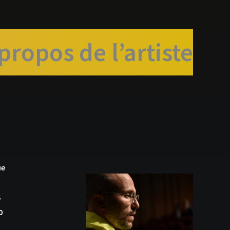
propos de l’artiste
ue
S
0