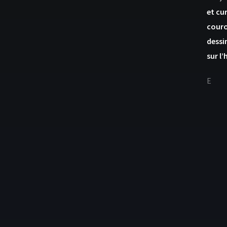
et cu
couro
dessin
sur l
E