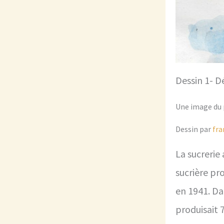
Dessin 1- 
Une image du p
Dessin par
fra
La sucrerie
sucrière pr
en 1941. Da
produisait 7