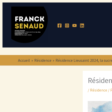
Aller
au
contenu
Accueil
Résidence
Résidence Lieusaint 2024, la sucr
Résiden
/
Résidence
/ 