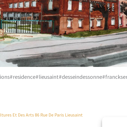
tions#residence#lieusaint#desseindessonne#francks
ltures Et Des Arts
86 Rue De Paris
Lieusaint