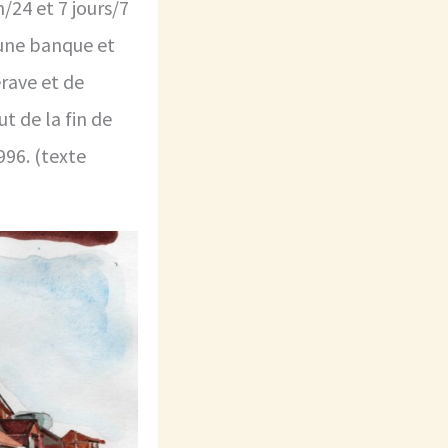
/24 et 7 jours/7
 une banque et
erave et de
ut de la fin de
996. (texte