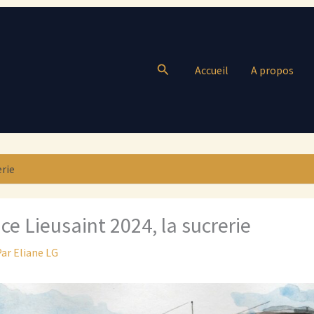
Rechercher
Accueil
A propos
erie
ce Lieusaint 2024, la sucrerie
Par
Eliane LG