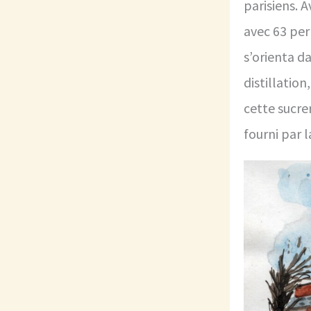
parisiens. A
avec 63 per
s’orienta d
distillation
cette sucrer
fourni par la