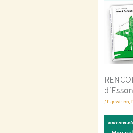
RENCONT
d’Essonn
/
Exposition
,
P