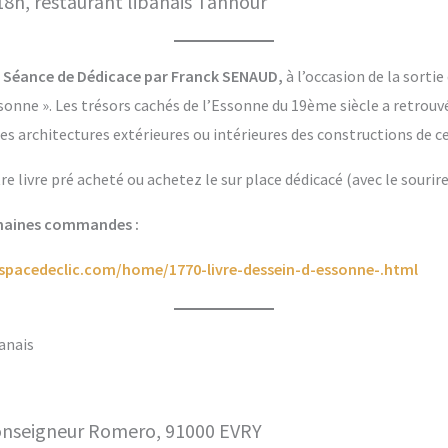
 18h, restaurant libanais Tannour
 Séance de Dédicace par Franck SENAUD,
à l’occasion de la sortie 
sonne ». Les trésors cachés de l’Essonne du 19ème siècle a retrouv
des architectures extérieures ou intérieures des constructions de c
e livre pré acheté ou achetez le sur place dédicacé (avec le sourire 
chaines commandes :
spacedeclic.com/home/1770-livre-dessein-d-essonne-.html
anais
onseigneur Romero, 91000 EVRY