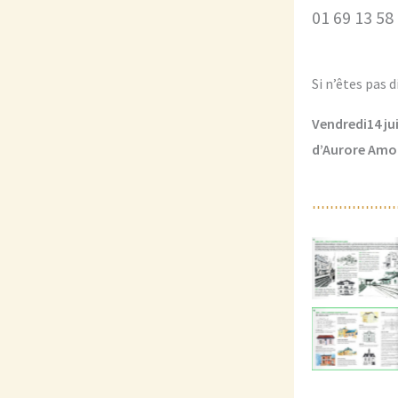
01 69 13 58
Si n’êtes pas 
Vendredi14 jui
d’Aurore Amou
Aucune
Aucune