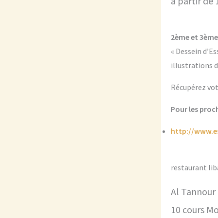
à partir de
2ème et 3ème
« Dessein d’Es
illustrations 
Récupérez votr
Pour les pro
http://www.e
restaurant lib
Al Tannour
10 cours M