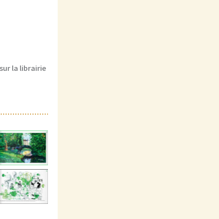
r la librairie
légende
légende