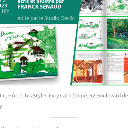
 9h , Hôtel Ibis Styles Évry Cathédrale, 52 Boulevard d
y