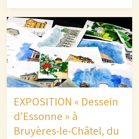
Lisses,
07
Janvier
au
15
Février
2025
EXPOSITION « Dessein
d’Essonne » à
Bruyères-le-Châtel, du