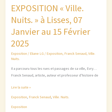
EXPOSITION « Ville.
Nuits. » à Lisses, 07
Janvier au 15 Février
2025
Exposition
/
Eliane LG
/
Exposition
,
Franck Senaud
,
Ville.
Nuits.
Il a parcouru tous les rues et passages de sa ville, Evry…
Franck Senaud, artiste, auteur et professeur d’histoire de
EXPOSITION
Lire la suite »
« Ville.
Exposition
,
Franck Senaud
,
Ville. Nuits.
Nuits. »
Exposition
à