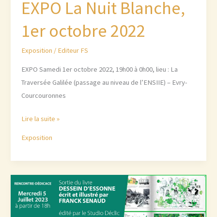
EXPO La Nuit Blanche,
1er octobre 2022
Exposition
/
Editeur FS
EXPO Samedi 1er octobre 2022, 19h00 à 0h00, lieu : La
Traversée Galilée (passage au niveau de l’ENSIIE) – Evry-
Courcouronnes
EXPO
Lire la suite »
La
Exposition
Nuit
Blanche,
1er
octobre
2022