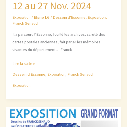
12 au 27 Nov. 2024
Exposition
/
Eliane LG
/
Dessein d'Essonne
,
Exposition
,
Franck Senaud
Il a parcouru l’Essonne, fouillé les archives, scruté des
cartes postales anciennes, fait parler les mémoires
vivantes du département… Franck
EXPOSITION
Lire la suite »
« Dessein
Dessein d'Essonne
,
Exposition
,
Franck Senaud
d’Essonne »
Exposition
à
Bruyères-
le-
Châtel,
du
12