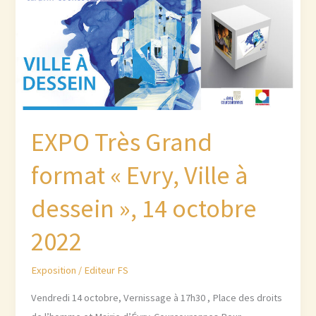
au
27
Nov.
2024
EXPO Très Grand
format « Evry, Ville à
dessein », 14 octobre
2022
Exposition
/
Editeur FS
Vendredi 14 octobre, Vernissage à 17h30 , Place des droits