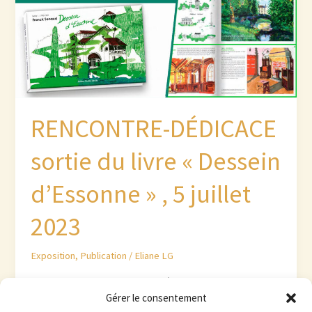
RENCONTRE-DÉDICACE
sortie du livre « Dessein
d’Essonne » , 5 juillet
2023
Exposition
,
Publication
/
Eliane LG
à partir de 9h , Hôtel Ibis Styles Évry Cathédrale, 52
Gérer le consentement
Boulevard des Coquibus, 91000 – Evry à partir de 18h,